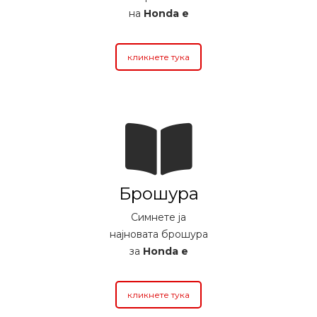
на
Honda e
кликнете тука
Брошура
Симнете ја
најновата брошура
за
Honda e
кликнете тука