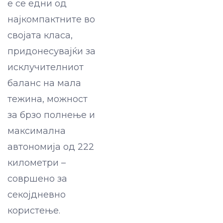
e се едни од
најкомпактните во
својата класа,
придонесувајќи за
исклучителниот
баланс на мала
тежина, можност
за брзо полнење и
максимална
автономија од 222
километри –
совршено за
секојдневно
користење.