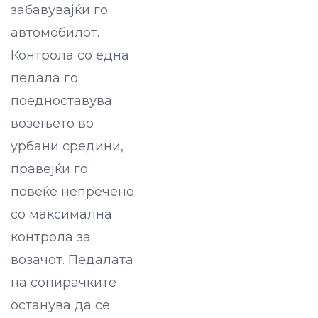
забавувајќи го
автомобилот.
Контрола со една
педала го
поедноставува
возењето во
урбани средини,
правејќи го
повеќе непречено
со максимална
контрола за
возачот. Педалата
на сопирачките
останува да се