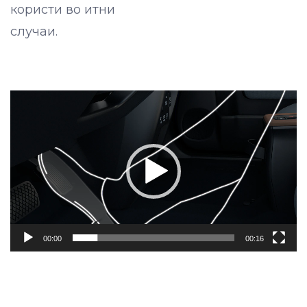
користи во итни
случаи.
Video
Player
00:00
00:16