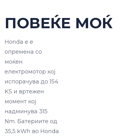
ПОВЕЌЕ МОЌ
Honda e е
опремена со
моќен
електромотор кој
испорачува до 154
KS и вртежен
момент кој
надминува 315
Nm. Батериите од
35,5 kWh во Honda