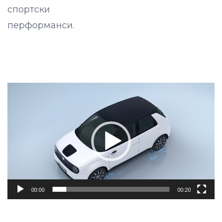
спортски
перформанси.
Video
Player
00:00
00:20