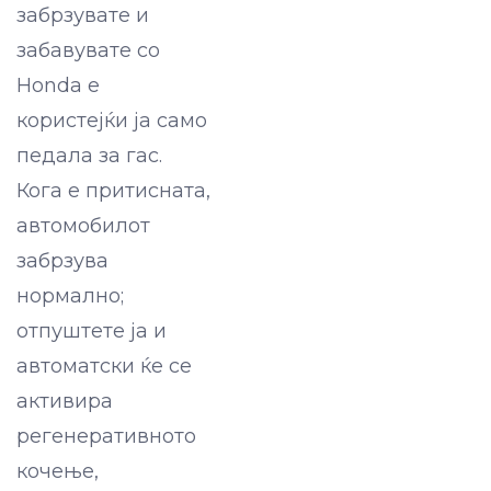
забрзувате и
забавувате со
Honda e
користејќи ја само
педала за гас.
Кога е притисната,
автомобилот
забрзува
нормално;
отпуштете ја и
автоматски ќе се
активира
регенеративното
кочење,