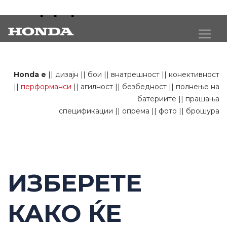
e перформанси
Honda e
||
дизајн
||
бои
||
внатрешност
||
конективност
||
перформанси
||
агилност
||
безбедност
||
полнење на
батериите
||
прашања
спецификации
||
опрема
||
фото
||
брошура
ИЗБЕРЕТЕ
КАКО ЌЕ