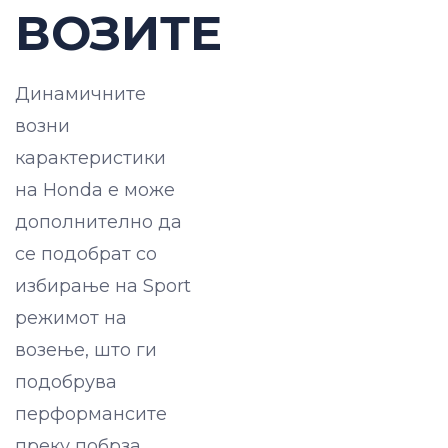
ВОЗИТЕ
Динамичните
возни
карактеристики
на Honda e може
дополнително да
се подобрат со
избирање на Sport
режимот на
возење, што ги
подобрува
перформансите
преку побрза