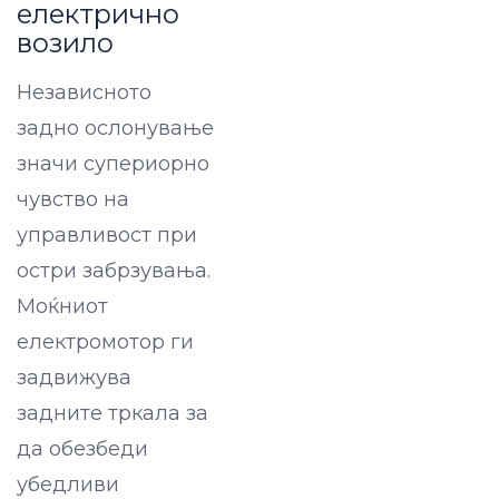
електрично
возило
Независното
задно ослонување
значи супериорно
чувство на
управливост при
остри забрзувања.
Моќниот
електромотор ги
задвижува
задните тркала за
да обезбеди
убедливи