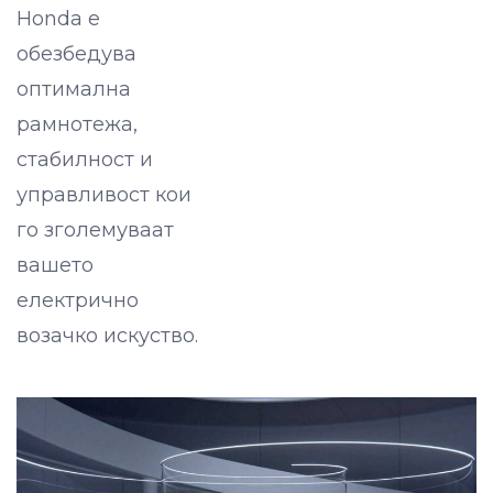
Honda e
обезбедува
оптимална
рамнотежа,
стабилност и
управливост кои
го зголемуваат
вашето
електрично
возачко искуство.