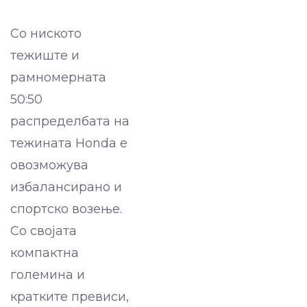
Со ниското
тежиште и
рамномерната
50:50
распределбата на
тежината Honda e
овозможува
избалансирано и
спортско возење.
Со својата
компактна
големина и
кратките превиси,