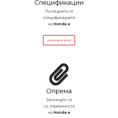
Спецификации
Погледнете ги
спецификациите
на
Honda e
кликнете тука
Опрема
Запознајте се
со опременоста
на
Honda e