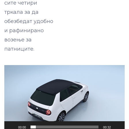
сите четири
тркала за да
обезбедат удобно
и рафинирано
возење за
патниците.
Video
Player
00:00
00:32