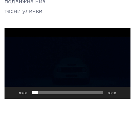
подвижна низ
тесни улички.
Video
Player
00:00
00:30