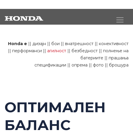
e агилност
Honda e
||
дизајн
||
бои
||
внатрешност
||
конективност
||
перформанси
||
агилност
||
безбедност
||
полнење на
батериите
||
прашања
спецификации
||
опрема
||
фото
||
брошура
ОПТИМАЛЕН
БАЛАНС