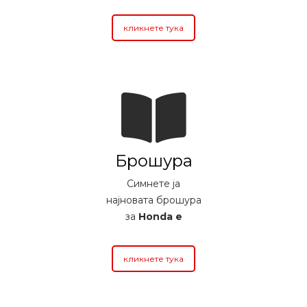
кликнете тука
Брошура
Симнете ја
најновата брошура
за
Honda e
кликнете тука