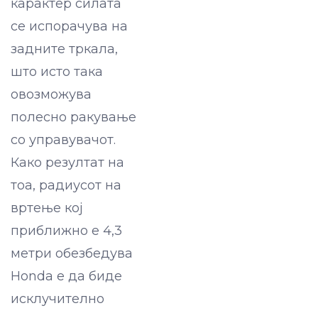
карактер силата
се испорачува на
задните тркала,
што исто така
овозможува
полесно ракување
со управувачот.
Како резултат на
тоа, радиусот на
вртење кој
приближно е 4,3
метри обезбедува
Honda e да биде
исклучително