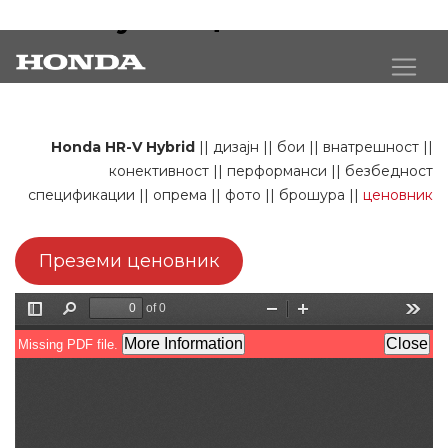
HR-V Hybrid ценовник
Honda HR-V Hybrid
||
дизајн
||
бои
||
внатрешност
||
конективност
||
перформанси
||
безбедност
спецификации
||
опрема
||
фото
||
брошура
||
ценовник
Преземи ценовник