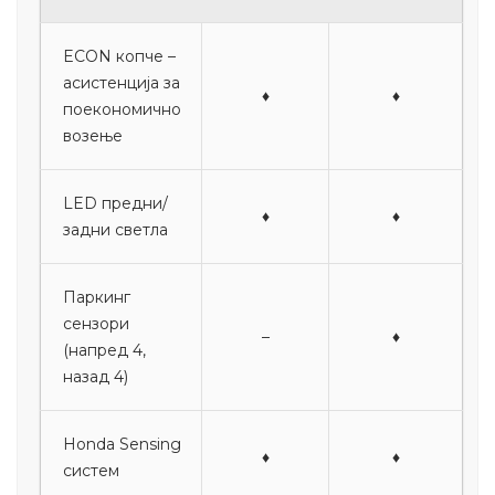
ECON копче –
асистенција за
♦
♦
поекономично
возење
LED предни/
♦
♦
задни светла
Паркинг
сензори
–
♦
(напред 4,
назад 4)
Honda Sensing
♦
♦
систем