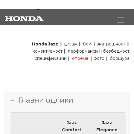
Jazz опрема
Honda Jazz
||
дизајн
||
бои
||
внатрешност
||
конективност
||
перформанси
||
безбедност
спецификации
||
опрема
||
фото
||
брошура
Главни одлики
Jazz
Jazz
Comfort
Elegance