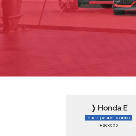
❭ Honda E
електрично возило
наскоро