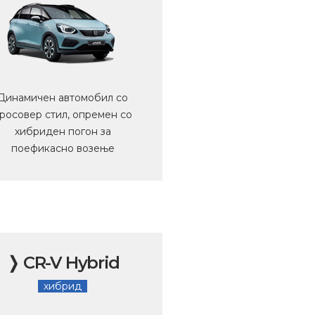
Динамичен автомобил со
росовер стил, опремен со
хибриден погон за
поефикасно возење
❭ CR-V Hybrid
хибрид