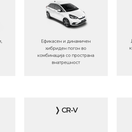
,
Ефикасен и динамичен
к
хибриден погон во
комбинација со пространа
внатрешност
❭ CR-V