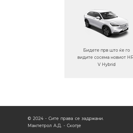
Бидете прв што ќе го
видите сосема новиот H
V Hybrid
© 2024 - Сите права се задржани.
Макпетрол А.Д. - Скопје