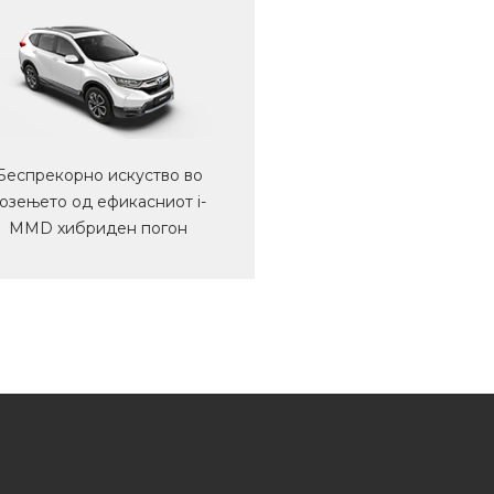
Беспрекорно искуство во
озењето од ефикасниот i-
MMD хибриден погон