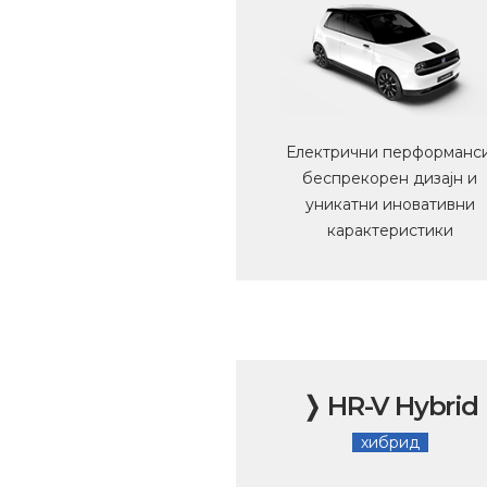
Електрични перформанси
беспрекорен дизајн и
уникатни иновативни
карактеристики
❭ HR-V Hybrid
хибрид