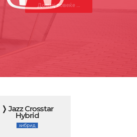
❭ Jazz Crosstar
Hybrid
хибрид