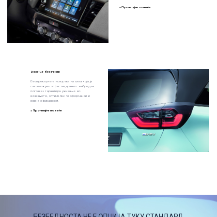
» Прочитајте повеќе
Возење без грижи
Беспрекорната испорака на сила која ја
овозможува софистицираниот хибриден
погон ви гарантира уживање во
возењето, оптимални перформанси и
врвна ефикасност.
» Прочитајте повеќе
БЕЗБЕДНОСТА НЕ Е ОПЦИЈА ТУКУ СТАНДАРД