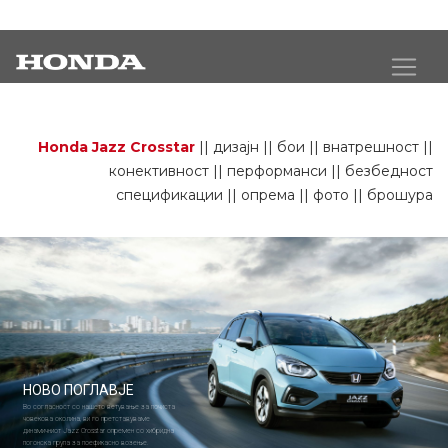
Jazz Crosstar
Honda Jazz Crosstar
||
дизајн
||
бои
||
внатрешност
||
конективност
||
перформанси
||
безбедност
спецификации
||
опрема
||
фото
||
брошура
НОВО ПОГЛАВЈЕ
Во согласност со нашето ветување за почиста
човекова околина, ви го претставуваме
динамичниот Jazz Crosstar опремен со хибридна
погонска група за поефикасно возење.