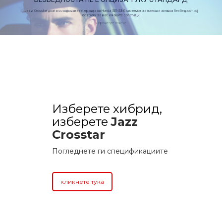
Jazz Crosstar доаѓа со најновата генерација на Honda SENSING системот за помош и активна безбедност кој
се грижи за вас и вашите сопатници.
» Прочитајте повеќе
Изберете хибрид,
изберете
Jazz
Crosstar
Погледнете ги спецификациите
кликнете тука