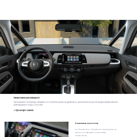
Импресивна разновидност
Пространиот ентериер направен со посебна грижа за удобноста, дополнително ја нагласува импресивната
разновидност на Jazz Crosstar.
» Прочитајте повеќе
Конективни технологии
Со Honda Jazz Crosstar ќе зачекорите во
светот на најновите конективни
технологии.