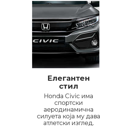
Елегантен
стил
Honda Civic има
спортски
аеродинамична
силуета која му дава
атлетски изглед.