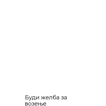
БЕЗБЕДНОСТА
НА ПРВО МЕСТО
Honda SENSING е пакет напредни
безбедносни системи создадени за
да ви помагаат додека возите,
чувајќи ве вас и патници безбедни.
» Прочитајте повеќе
Буди желба за
возење