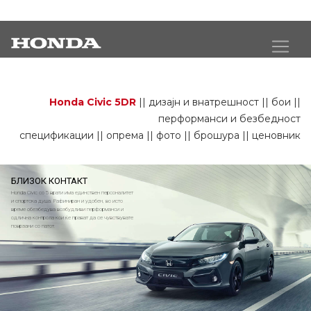
Civic 5DR
Honda Civic 5DR
||
дизајн и внатрешност
||
бои
||
перформанси и безбедност
спецификации
||
опрема
||
фото
||
брошура
||
ценовник
БЛИЗОК КОНТАКТ
Honda Civic со 5 врати има единствен персоналитет
и спортска душа. Рафиниран и удобен, во исто
време обезбедува возбудливи перформанси и
одлична контрола кои ќе прават да се чувствувате
поврзани со патот.