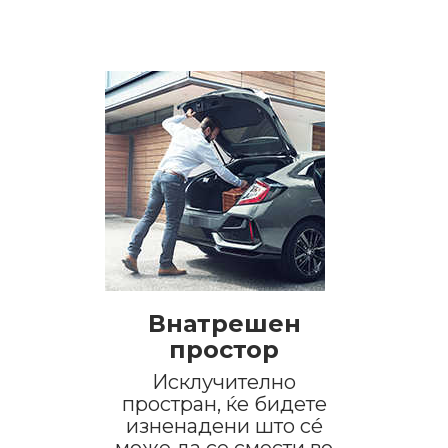
Внатрешен
простор
Исклучително
простран, ќе бидете
изненадени што сé
може да се смести во