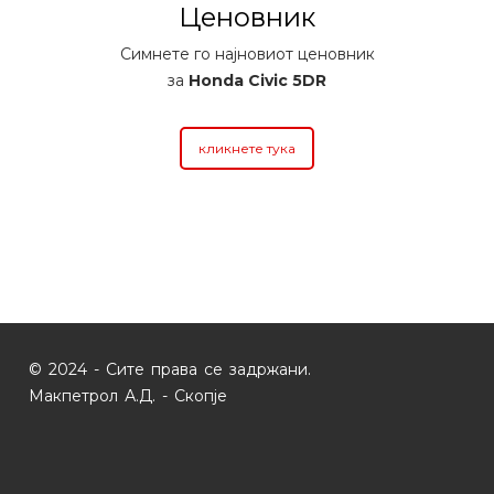
Ценовник
Симнете го најновиот ценовник
за
Honda Civic 5DR
кликнете тука
© 2024 - Сите права се задржани.
Макпетрол А.Д. - Скопје