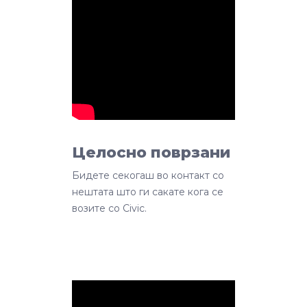
Целосно поврзани
Бидете секогаш во контакт со
нештата што ги сакате кога се
возите со Civic.