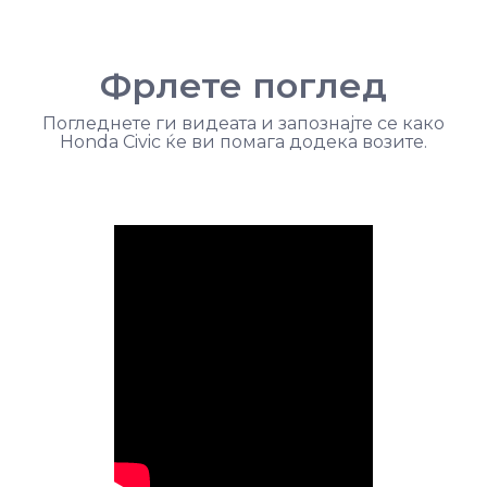
Фрлете поглед
Погледнете ги видеата и запознајте се како
Honda Civic ќе ви помага додека возите.