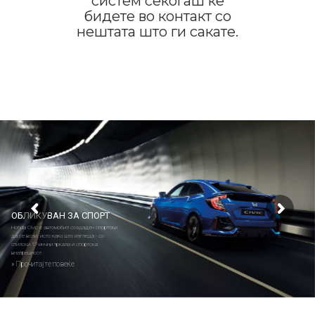
систем секогаш ќе
бидете во контакт со
нештата што ги сакате.
ОБЛИКУВАН ЗА СПОРТ
Honda Civic е автомобил создаден спортски
да се вози, исто како што изгледа - со
стилски 17-инчни тркала и спортска
внатрешност.
» Прочитајте повеќе