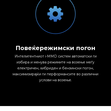
Повеќережимски погон
Интелигентниот i-MMD систем автоматски ги
избира и менува режимите на возење меѓу
електричен, хибриден и бензински погон,
максимизирајќи ги перформансите во различни
услови на возење.