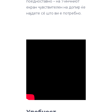
поедноставно – на 7-инчниот
екран чувствителен на допир ќе
најдете сé што ви е потребно.
Удобност