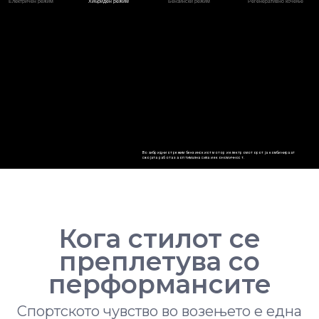
Електричен режим
Хибриден режим
Бензински режим
Регенеративно кочење
Во хибридниот режим бензинскиот мотор и електромоторот ја комбинираат
својата работа за оптимална сила и економичност.
Кога стилот се
преплетува со
перформансите
Спортското чувство во возењето е една