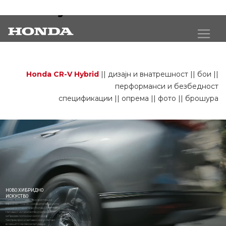
CR-V Hybrid
Honda CR-V Hybrid
||
дизајн и внатрешност
||
бои
||
перформанси и безбедност
спецификации
||
опрема
||
фото
||
брошура
НОВО ХИБРИДНО
ИСКУСТВО
Силен, едноставен за користење и
ефикасен - тоа се основните предности
кои ќе ги откриете во Honda CR-V Hybrid.
Неговиот интелигентен и напреден
хибриден погонски склоп нуди
беспрекорно и забавно искуство во
возењето на секое патување.