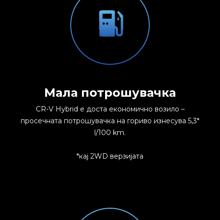
Мала потрошувачка
CR-V Hybrid е доста економично возило –
просечната потрошувачка на гориво изнесува 5,3*
l/100 km.
*кај 2WD верзијата