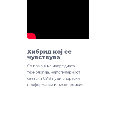
Хибрид кој се
чувствува
Со помош на напредната
технологија, најпопуларниот
светски СУВ нуди спортски
перформанси и ниски емисии.