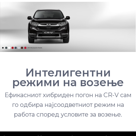
CRYSTAL BLACK PEARL
Интелигентни
режими на возење
Ефикасниот хибриден погон на CR-V сам
го одбира најсоодветниот режим на
работа според условите за возење.