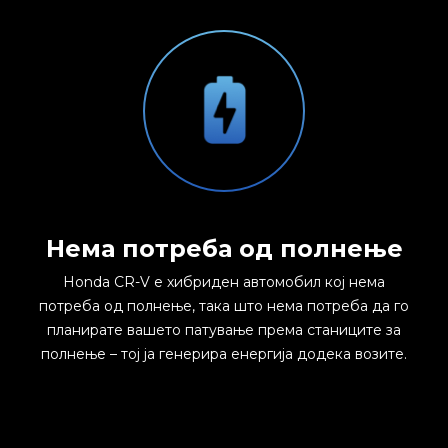
Нема потреба од полнење
Honda CR-V е хибриден автомобил кој нема
потреба од полнење, така што нема потреба да го
планирате вашето патување према станиците за
полнење – тој ја генерира енергија додека возите.