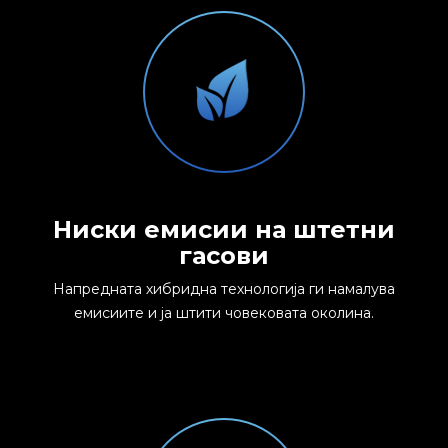
Ниски емисии на штетни
гасови
Напредната хибридна технологија ги намалува
емисиите и ја штити човековата околина.