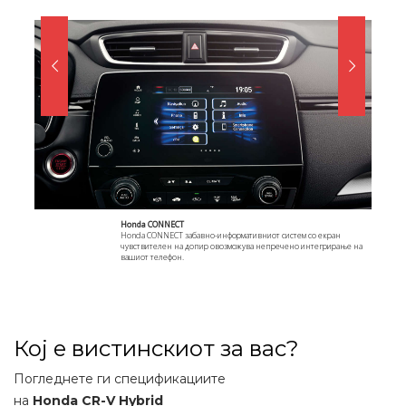
Honda CONNECT
Honda CONNECT забавно-информативниот систем со екран
чувствителен на допир овозможува непречено интегрирање на
вашиот телефон.
Кој е вистинскиот за вас?
Погледнете ги спецификациите
на
Honda CR-V Hybrid