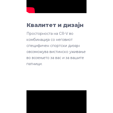
Квалитет и дизајн
Просторноста на CR-V во
комбинација со неговиот
специфичен спортски дизајн
овозможува вистинско уживање
во возењето за вас и за вашите
патници.