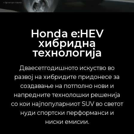
» Прочитајте повеќе
Honda e:HEV
хибридна
технологија
Дваесетгодишното искуство во
развој на хибридите придонесе за
создавање на потполно нови и
напредните технолошки решенија
со кои најпопуларниот SUV во светот
нуди спортски перформанси и
ниски емисии.