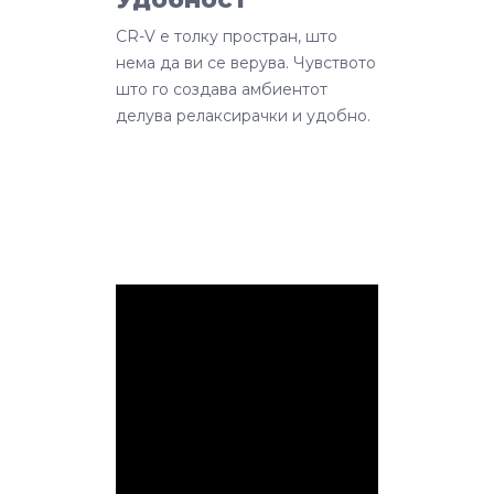
CR-V е толку простран, што
нема да ви се верува. Чувството
што го создава амбиентот
делува релаксирачки и удобно.