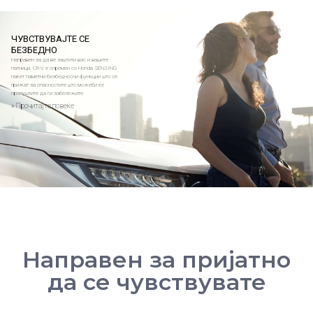
ЧУВСТВУВАЈТЕ СЕ
БЕЗБЕДНО
Направен за да ве заштити вас и вашите
патници, CR-V е опремен со Honda SENSING
пакет паметни безбедносни функции што се
грижат за опасностите што можеби ќе
пропуштите да ги забележите.
» Прочитајте повеќе
Направен за пријатно
да се чувствувате