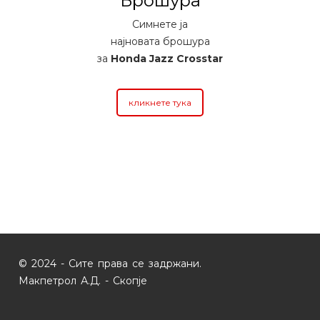
Брошура
Симнете ја
најновата брошура
за
Honda Jazz Crosstar
кликнете тука
© 2024 - Сите права се задржани.
Макпетрол А.Д. - Скопје