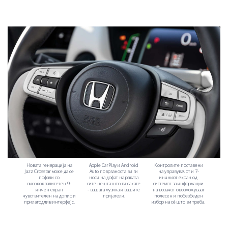
Новата генерација на
Apple CarPlay и Android
Контролите поставени
Jazz Crosstar може да се
Auto поврзаноста ви ги
на управувачот и 7-
пофали со
носи на дофат на раката
инчниот екран од
висококвалитетен 9-
сите нешта што ги сакате
системот за информации
инчен екран
- вашата музика и вашите
на возачот овозможуваат
чувствителен на допир и
пријатели.
полесен и побезбеден
прилагодлив интерфејс.
избор на сé што ви треба.