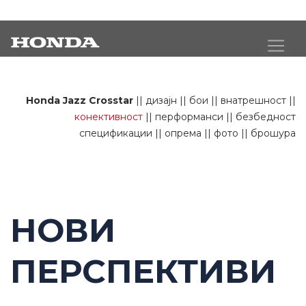
Jazz Crosstar конективност
Honda Jazz Crosstar
||
дизајн
||
бои
||
внатрешност
||
конективност
||
перформанси
||
безбедност
спецификации
||
опрема
||
фото
||
брошура
НОВИ
ПЕРСПЕКТИВИ