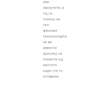
или
заклучите, а
тој со
помош на
гео-
фенсинг
технологијата
ќе ве
извести
доколку се
помести од
местото
каде сте го
оставиле.