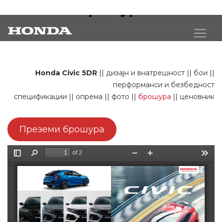
Civic 5DR брошура
Honda Civic 5DR
||
дизајн и внатрешност
||
бои
||
перформанси и безбедност
спецификации
||
опрема
||
фото
||
брошура
||
ценовник
Преземи брошура