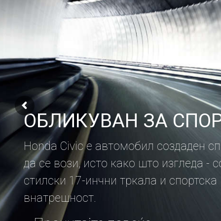
ОБЛИКУВАН ЗА СПО
Honda Civic е автомобил создаден с
да се вози, исто како што изгледа - с
стилски 17-инчни тркала и спортска
внатрешност.