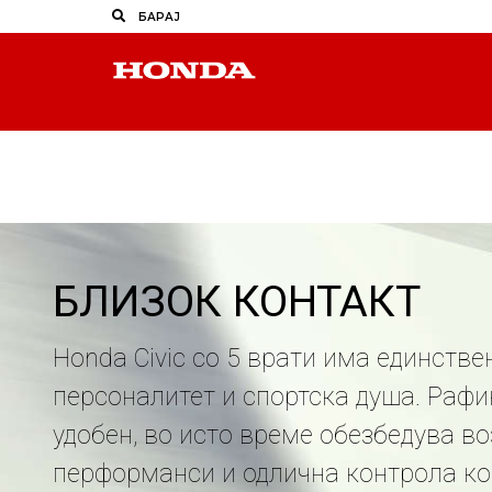
Civic 5DR до 04-20
БЛИЗОК КОНТАКТ
Honda Civic со 5 врати има единстве
персоналитет и спортска душа. Рафи
удобен, во исто време обезбедува в
перформанси и одлична контрола ко