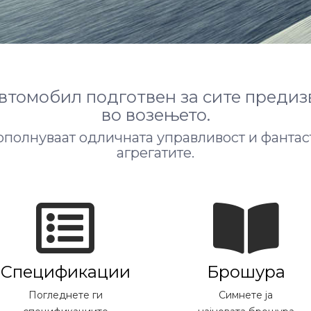
втомобил подготвен за сите предиз
во возењето.
дополнуваат одличната управливост и фанта
агрегатите.
Спецификации
Брошура
Погледнете ги
Симнете ја