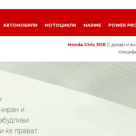
21
АВТОМОБИЛИ
МОТОЦИКЛИ
MARINE
POWER PR
Honda Civic 5DR
||
дизајн и в
специф
н
ниран и
озбудливи
и ќе прават