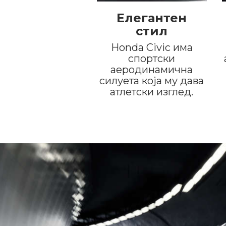
Елегантен
стил
Honda Civic има
спортски
аеродинамична
силуета која му дава
атлетски изглед.