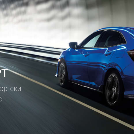
РТ
портски
о