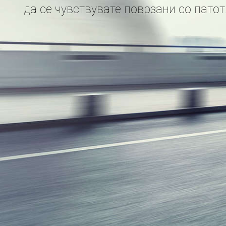
да се чувствувате поврзани со патот