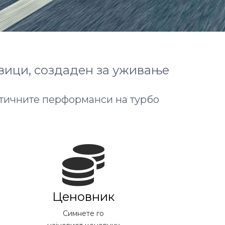
вици, создаден за уживање
стичните перформанси на турбо
Ценовник
Симнете го