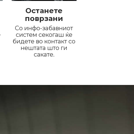
Останете
поврзани
Со инфо-забавниот
е
систем секогаш ќе
бидете во контакт со
нештата што ги
сакате.