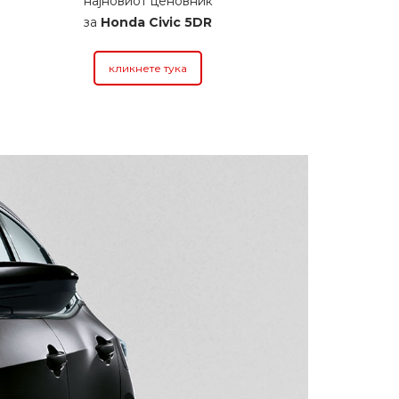
најновиот ценовник
за
Honda Civic 5DR
кликнете тука