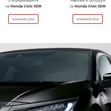
спецификациите
најновата брошура
на
Honda Civic 5DR
за
Honda Civic 5DR
кликнете тука
кликнете тука