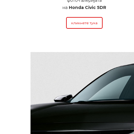
фото-галеријата
на
Honda Civic 5DR
кликнете тука