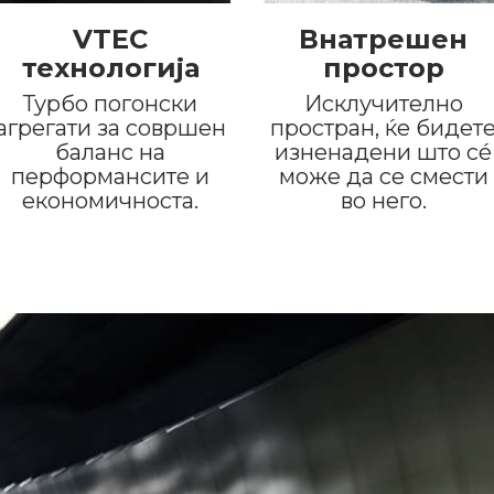
VTEC
Внатрешен
технологија
простор
Турбо погонски
Исклучително
агрегати за совршен
простран, ќе бидет
баланс на
изненадени што сé
перформансите и
може да се смести
економичноста.
во него.