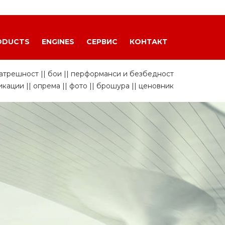
ODUCTS
ENGINES
СЕРВИС
КОНТАКТ
Home
Civic 5DR до 04-2021
натрешност
||
бои
||
перформанси и безбедност
икации
||
опрема
||
фото
||
брошура
||
ценовник