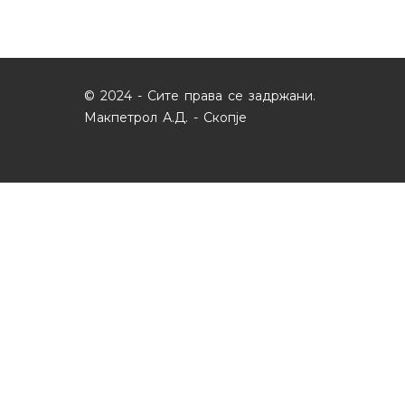
© 2024 - Сите права се задржани.
Макпетрол А.Д. - Скопје