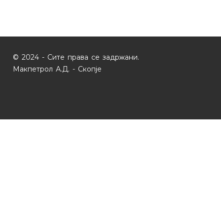
© 2024 - Сите права се задржани.
Макпетрол А.Д. - Скопје