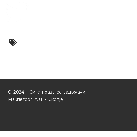
© 2024 - Сите права се задржани.
Макпетрол А.Д. - Скопје