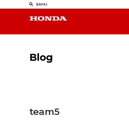
Blog
Latest Industry News
team5