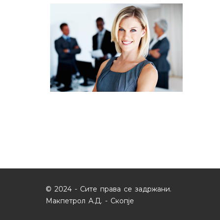
© 2024 - Сите права се задржани.
Макпетрол А.Д. - Скопје