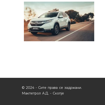
© 2024 - Сите права се задржани.
Макпетрол А.Д. - Скопје