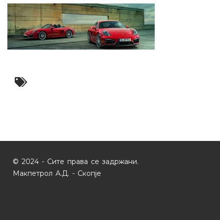
© 2024 - Сите права се задржани.
Макпетрол А.Д. - Скопје