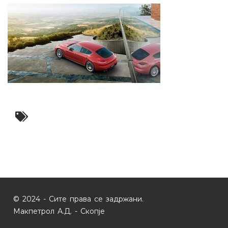
© 2024 - Сите права се задржани.
Макпетрол А.Д. - Скопје