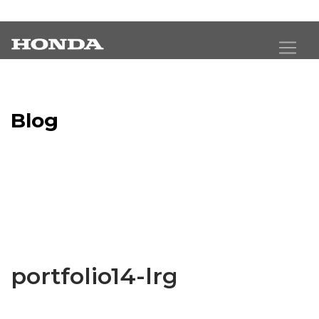
Blog
Latest Industry News
portfolio14-lrg