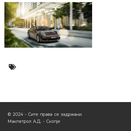
© 2024 - Сите права се задржани.
Макпетрол А.Д. - Скопје