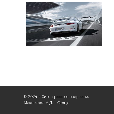
© 2024 - Сите права се задржани.
Макпетрол А.Д. - Скопје