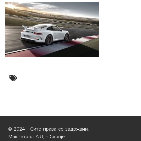
© 2024 - Сите права се задржани.
Макпетрол А.Д. - Скопје