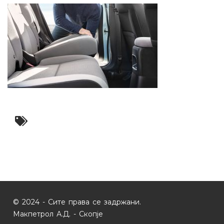
© 2024 - Сите права се задржани.
Макпетрол А.Д. - Скопје