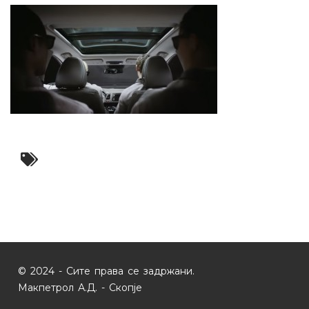
© 2024 - Сите права се задржани.
Макпетрол А.Д. - Скопје