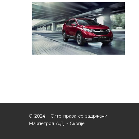
© 2024 - Сите права се задржани.
Макпетрол А.Д. - Скопје