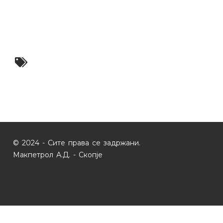
© 2024 - Сите права се задржани.
Макпетрол А.Д. - Скопје