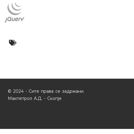
© 2024 - Сите права се задржани.
Макпетрол А.Д. - Скопје