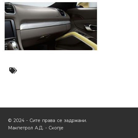
© 2024 - Сите права се задржани.
Макпетрол А.Д. - Скопје