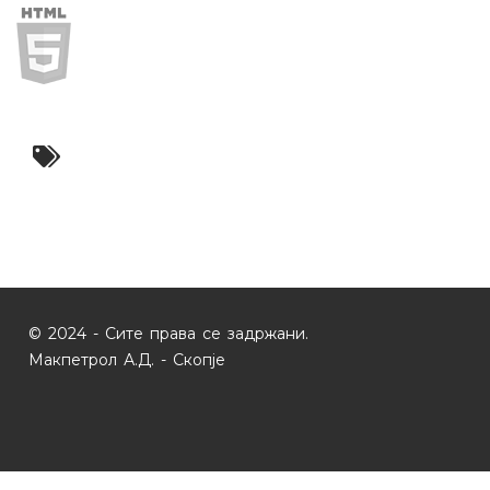
© 2024 - Сите права се задржани.
Макпетрол А.Д. - Скопје