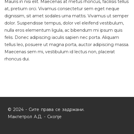
Mauris in nisi elit. Maecenas at metus rhoncus, facilisis tellus
at, pretium orci. Vivamus consectetur sem eget neque
dignissim, sit amet sodales urna mattis. Vivamus ut semper
dolor. Suspendisse tempus, dolor vel eleifend vestibulum,
nulla eros elementum ligula, ac bibendum mi ipsum quis
felis. Donec adipiscing iaculis sapien nec porta. Aliquam
tellus leo, posuere ut magna porta, auctor adipiscing massa.
Maecenas sem mi, vestibulum id lectus non, placerat
rhoncus dui.
© 2024 - Сите права се задржани.
Макпетрол А.Д. - Скопје