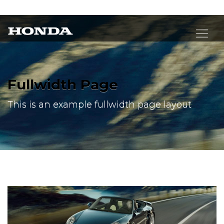
Fullwidth Page
This is an example fullwidth page layout