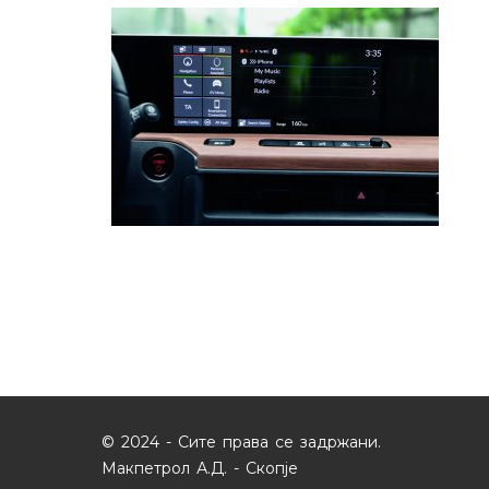
© 2024 - Сите права се задржани.
Макпетрол А.Д. - Скопје