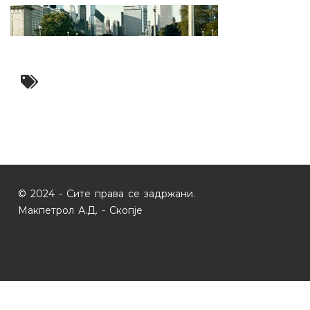
© 2024 - Сите права се задржани.
Макпетрол А.Д. - Скопје