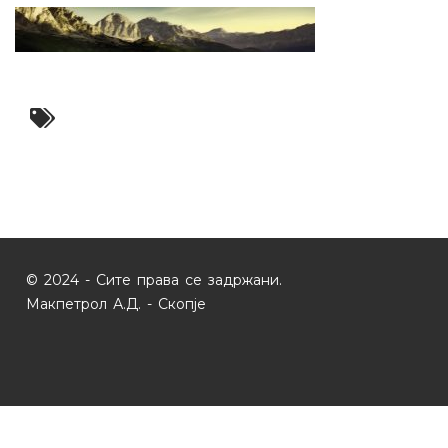
© 2024 - Сите права се задржани.
Макпетрол А.Д. - Скопје