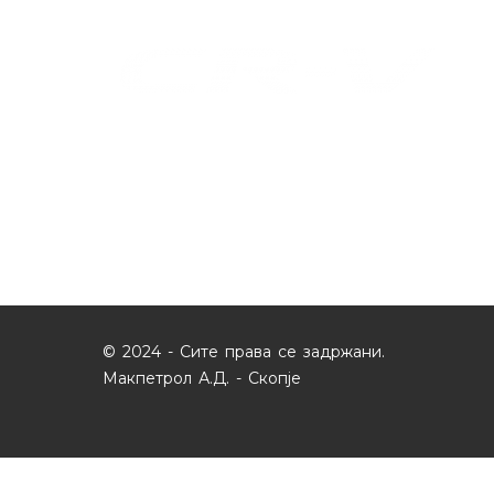
© 2024 - Сите права се задржани.
Макпетрол А.Д. - Скопје