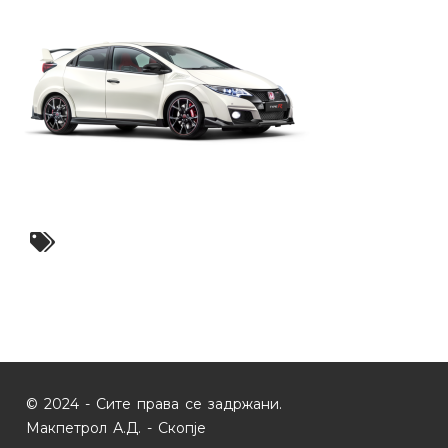
© 2024 - Сите права се задржани.
Макпетрол А.Д. - Скопје