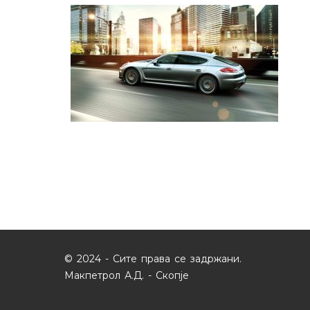
© 2024 - Сите права се задржани.
Макпетрол А.Д. - Скопје