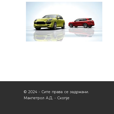
© 2024 - Сите права се задржани.
Макпетрол А.Д. - Скопје