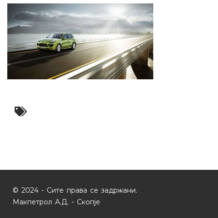
© 2024 - Сите права се задржани.
Макпетрол А.Д. - Скопје