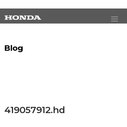
Blog
Latest Industry News
419057912.hd