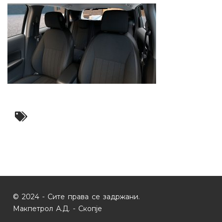
© 2024 - Сите права се задржани.
Макпетрол А.Д. - Скопје