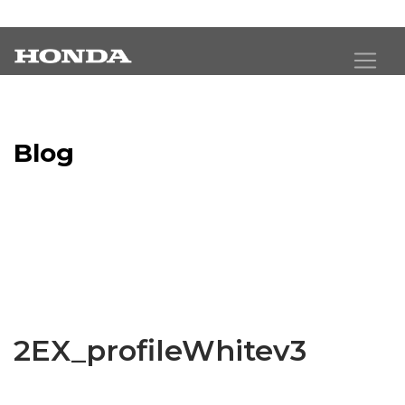
Blog
Latest Industry News
2EX_profileWhitev3