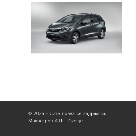
© 2024 - Сите права се задржани.
Макпетрол А.Д. - Скопје