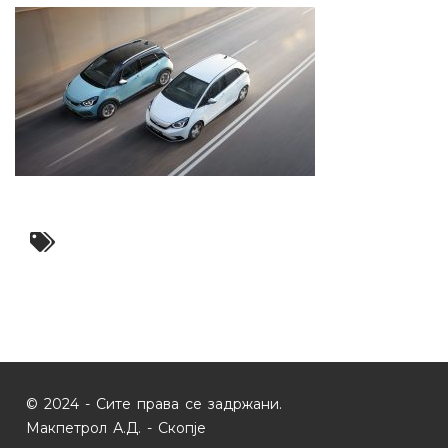
© 2024 - Сите права се задржани.
Макпетрол А.Д. - Скопје