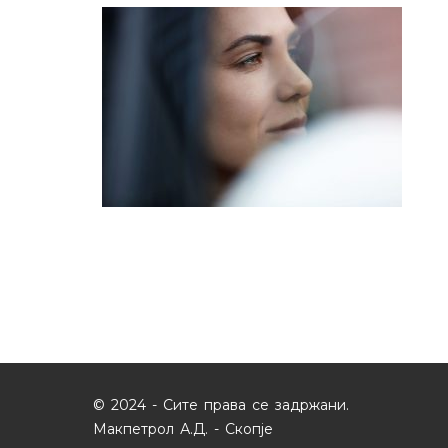
© 2024 - Сите права се задржани.
Макпетрол А.Д. - Скопје