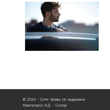
© 2024 - Сите права се задржани.
Макпетрол А.Д. - Скопје