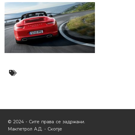
© 2024 - Сите права се задржани.
Макпетрол А.Д. - Скопје