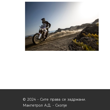
© 2024 - Сите права се задржани.
Макпетрол А.Д. - Скопје