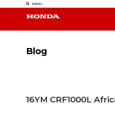
Blog
Latest Industry News
16YM CRF1000L Afric