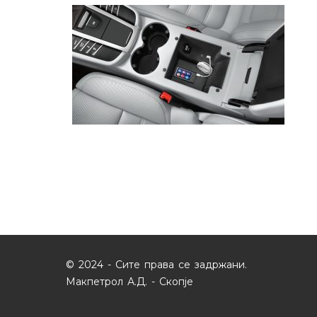
© 2024 - Сите права се задржани.
Макпетрол А.Д. - Скопје